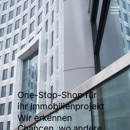
One-Stop-Shop für
ihr Immobilienprojekt
Wir erkennen
Chancen, wo andere